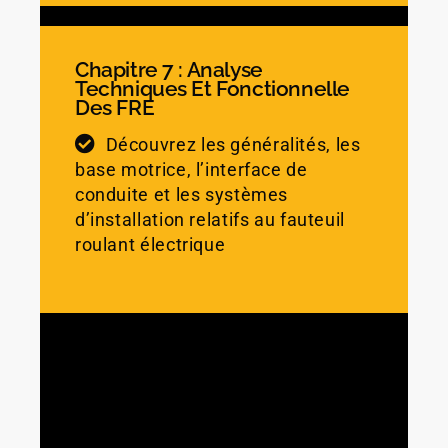
Chapitre 7 : Analyse
Techniques Et Fonctionnelle
Des FRE
Découvrez les généralités, les
base motrice, l’interface de
conduite et les systèmes
d’installation relatifs au fauteuil
roulant électrique