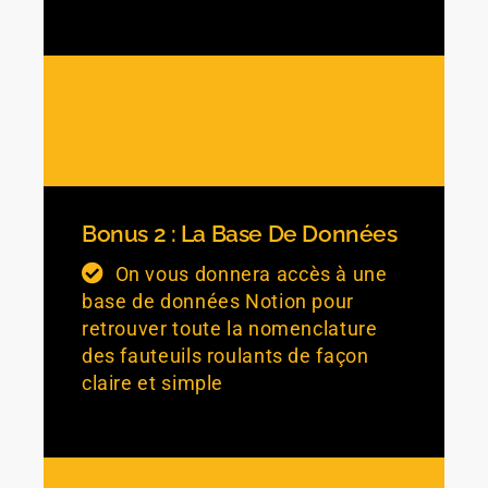
Bonus 2 : La Base De Données
On vous donnera accès à une
base de données Notion pour
retrouver toute la nomenclature
des fauteuils roulants de façon
claire et simple