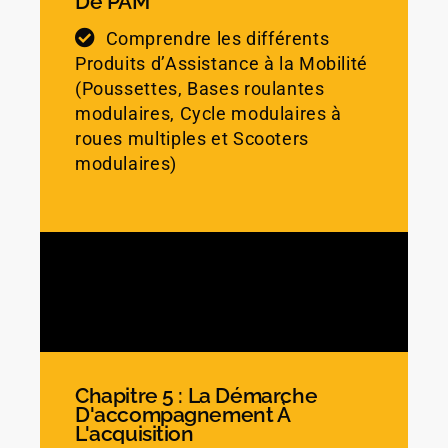
De PAM
Comprendre les différents
Produits d’Assistance à la Mobilité
(Poussettes, Bases roulantes
modulaires, Cycle modulaires à
roues multiples et Scooters
modulaires)
Chapitre 5 : La Démarche
D'accompagnement À
L'acquisition