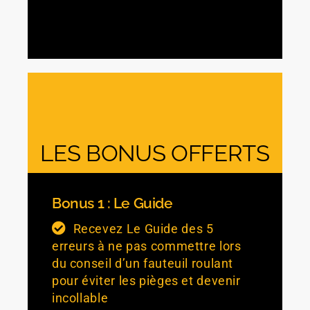
LES BONUS OFFERTS
Bonus 1 : Le Guide
Recevez Le Guide des 5
erreurs à ne pas commettre lors
du conseil d’un fauteuil roulant
pour éviter les pièges et devenir
incollable