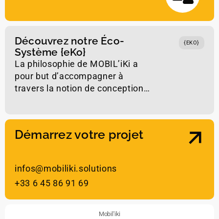
Président et fondateur
de l’association
Découvrez notre Éco-
d’intérêt général
PRATIKABLE
{EKO}
Système {eKo}
développe
La philosophie de MOBIL’iKi a
actions
inclusion
et de
la
pour but d’accompagner à
mobilité pour tous
la glisse
travers la notion de conception…
urbaine adaptée
et
les sports à
sensations
.
Démarrez votre projet
passionné
de sport de glisse
développer
infos@mobiliki.solutions
des
projets en faveur
d’un
changement
+33 6 45 86 91 69
de paradigme
autour de
la mobilité
réduite et de l’inclusion,
le tout grâce à
un cadre
ludique et décomplexé
.
Mobil'iki