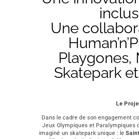
actions
inclus
bilité Adaptée,
la glisse urb
elle
Une collabor
passi
Human’n’P
 et Prévention des
d’un
changement de 
entées
Playgones,
et de l’inclusion
Skatepark et
écart
l “savoir-utilisateur”
l’usage
 à la mobilité
universel
humain
Le Proje
utilisateur
optimale
Dans le cadre de son engagement co
énéfice des personnes
Jeux Olympiques et Paralympiques d
imaginé un skatepark unique : le
Sain