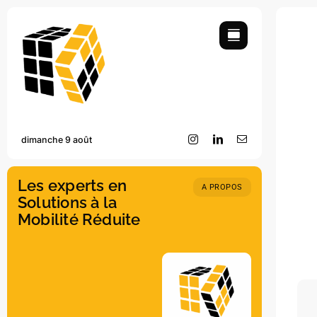
Skip
to
content
dimanche 9 août
Les experts en
A PROPOS
Solutions à la
Mobilité Réduite
MOBIL’iKi c’est le fruit d’une rencontr