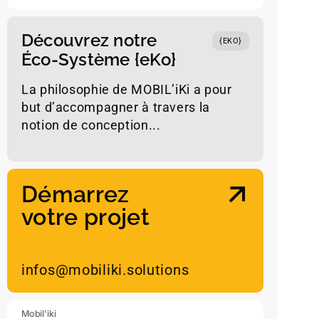
et de Conseils en Aide Technique
ESCAVIE
Mo
Découvrez notre
{EKO}
Posture Clinique et Fonctionn
Éco-Système {eKo}
La philosophie de MOBIL’iKi a pour
D.U. en Traitement
but d’accompagner à travers la
Escarres et Plaies appar
notion de conception...
nombreuses mises en situation
créer un rée
Démarrez
produits d’assistance
votre projet
sports à sensations
créer du lien
infos@mobiliki.solutions
extraire des outils et ressources au b
à mobilité réduite
Mobil'iki