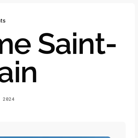
ts
e Saint-
ain
 2024
roche innovante de la Mobilité Réduite.