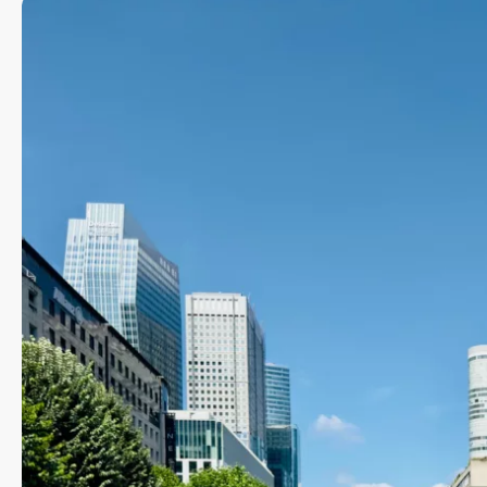
UT
Wil